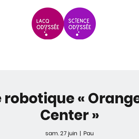
Scolaires & Groupes
Grands Évèneme
 robotique « Orange
Center »
sam. 27 juin
  |  
Pau