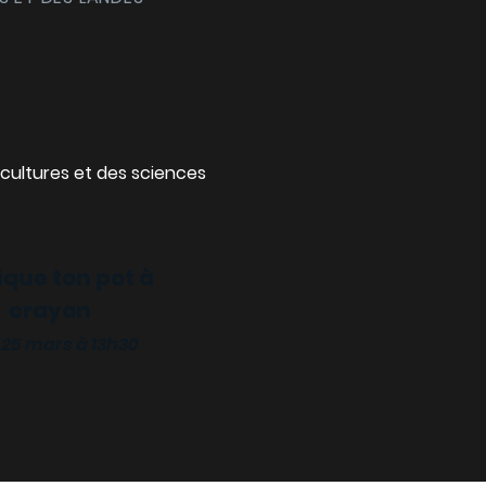
cultures et des sciences
ique ton pot à
crayon
 25 mars à 13h30