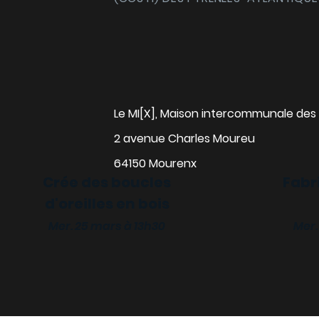
Le MI[X], Maison intercommunale des 
2 avenue Charles Moureu
64150 Mourenx
Crée des boucles
Fabr
d'oreilles en bois
alise ta gourde
Mer. 25 mars à 13h30
Mer.
 18 mars à 13h30