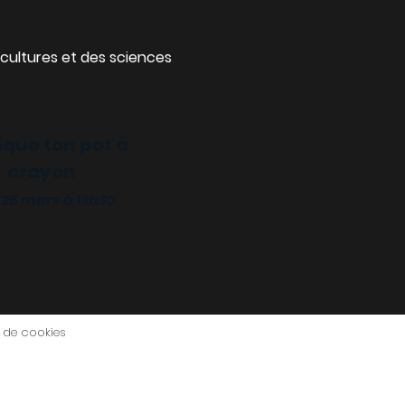
cultures et des sciences
ique ton pot à
crayon
 25 mars à 13h30
e de cookies