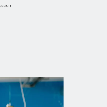
ession
!