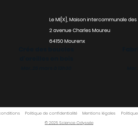
Le MI[X], Maison intercommunale des 
2 avenue Charles Moureu
64150 Mourenx
Crée des boucles
Fabr
d'oreilles en bois
alise ta gourde
Mer. 25 mars à 13h30
Mer.
 18 mars à 13h30
conditions
Politique de confidentialité
Mentions légales
Politiqu
© 2025 Science Odyssée