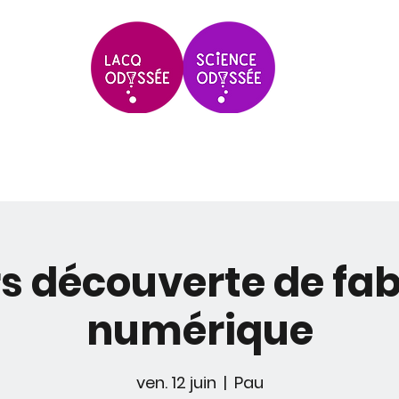
Scolaires & Groupes
Grands Évèneme
s découverte de fab
numérique
ven. 12 juin
  |  
Pau