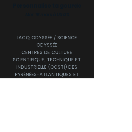
Personnalise ta gourde
Mer. 18 mars à 13h30
LACQ ODYSSÉE / SCIENCE
ODYSSÉE
CENTRES DE CULTURE
SCIENTIFIQUE, TECHNIQUE ET
INDUSTRIELLE (CCSTI) DES
PYRÉNÉES-ATLANTIQUES ET
DES LANDES
Le MI[X], Maison
intercommunale des
cultures et des sciences