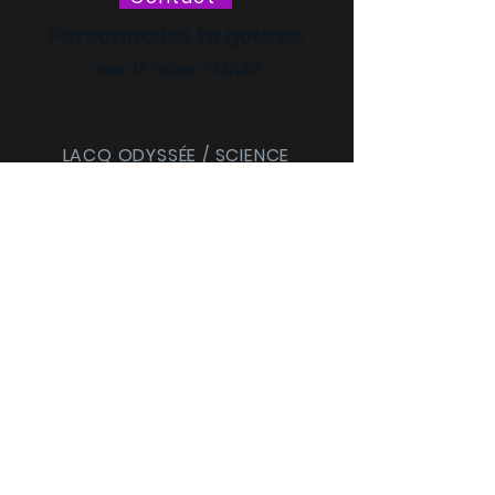
Personnalise ta gourde
Mer. 18 mars à 13h30
LACQ ODYSSÉE / SCIENCE
ODYSSÉE
CENTRES DE CULTURE
SCIENTIFIQUE, TECHNIQUE ET
INDUSTRIELLE (CCSTI) DES
PYRÉNÉES-ATLANTIQUES ET
DES LANDES
Le MI[X], Maison
intercommunale des
cultures et des sciences