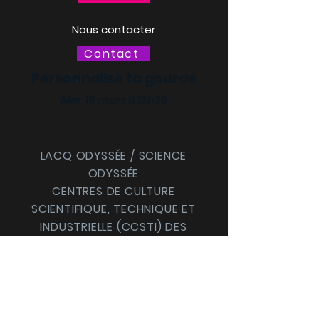
Nous contacter
Contact
Personnalise ta gourde
Mer. 18 mars à 13h30
LACQ ODYSSÉE / SCIENCE
ODYSSÉE
CENTRES DE CULTURE
SCIENTIFIQUE, TECHNIQUE ET
INDUSTRIELLE (CCSTI) DES
PYRÉNÉES-ATLANTIQUES ET
DES LANDES
Le MI[X], Maison