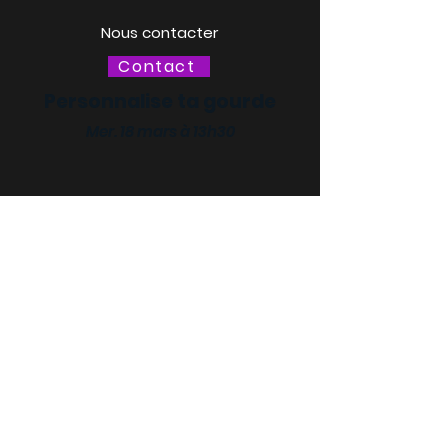
Nous contacter
Contact
Personnalise ta gourde
Mer. 18 mars à 13h30
LACQ ODYSSÉE / SCIENCE
ODYSSÉE
CENTRES DE CULTURE
SCIENTIFIQUE, TECHNIQUE ET
INDUSTRIELLE (CCSTI) DES
PYRÉNÉES-ATLANTIQUES ET
DES LANDES
Le MI[X], Maison