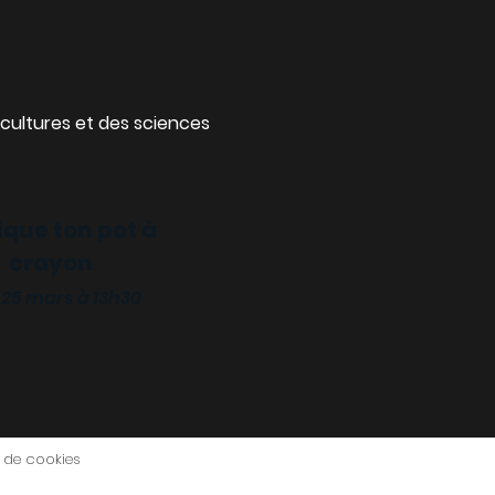
cultures et des sciences
ique ton pot à
crayon
 25 mars à 13h30
e de cookies