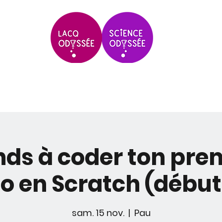
Scolaires & Groupes
Grands Évèneme
ds à coder ton prem
o en Scratch (débu
sam. 15 nov.
  |  
Pau