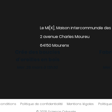
Le MI[X], Maison intercommunale des 
2 avenue Charles Moureu
64150 Mourenx
Crée des boucles
Fabr
d'oreilles en bois
alise ta gourde
Mer. 25 mars à 13h30
Mer.
 18 mars à 13h30
conditions
Politique de confidentialité
Mentions légales
Politiqu
© 2025 Science Odyssée