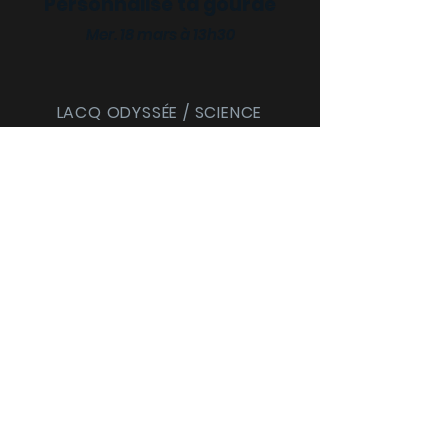
Personnalise ta gourde
Mer. 18 mars à 13h30
LACQ ODYSSÉE / SCIENCE
ODYSSÉE
CENTRES DE CULTURE
SCIENTIFIQUE, TECHNIQUE ET
INDUSTRIELLE (CCSTI) DES
PYRÉNÉES-ATLANTIQUES ET
DES LANDES
Le MI[X], Maison
intercommunale des
cultures et des sciences
2 avenue Charles Moureu