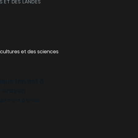
S ET DES LANDES
cultures et des sciences
ique ton pot à
crayon
 25 mars à 13h30