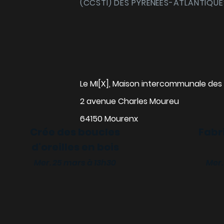
(CCSTI) DES PYRÉNÉES-ATLANTIQUE
Le MI[X], Maison intercommunale des 
2 avenue Charles Moureu
64150 Mourenx
Crée des boucles
Fabr
d'oreilles en bois
alise ta gourde
Mer. 25 mars à 13h30
Mer.
 18 mars à 13h30