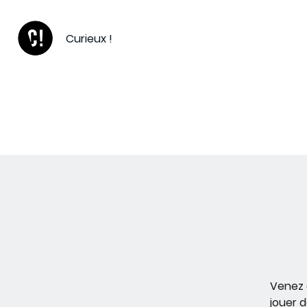
Curieux !
eil
Ateliers grand public
Venez 
jouer 