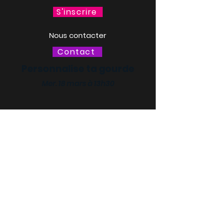
S'inscrire
Nous contacter
Contact
Personnalise ta gourde
Mer. 18 mars à 13h30
LACQ ODYSSÉE / SCIENCE
ODYSSÉE
CENTRES DE CULTURE
SCIENTIFIQUE, TECHNIQUE ET
INDUSTRIELLE (CCSTI) DES
PYRÉNÉES-ATLANTIQUES ET
DES LANDES