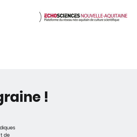
nts
Ressources
Nous c
graine !
udiques
et de