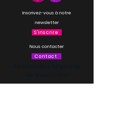
Inscrivez-vous à notre
newsletter
S'inscrire
Nous contacter
Contact
Personnalise ta gourde
Mer. 18 mars à 13h30
LACQ ODYSSÉE / SCIENCE
ODYSSÉE
CENTRES DE CULTURE
SCIENTIFIQUE, TECHNIQUE ET
INDUSTRIELLE (CCSTI) DES