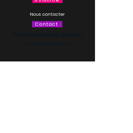
Nous contacter
Contact
Personnalise ta gourde
Mer. 18 mars à 13h30
LACQ ODYSSÉE / SCIENCE
ODYSSÉE
CENTRES DE CULTURE
SCIENTIFIQUE, TECHNIQUE ET
INDUSTRIELLE (CCSTI) DES
PYRÉNÉES-ATLANTIQUES ET
DES LANDES
Le MI[X], Maison