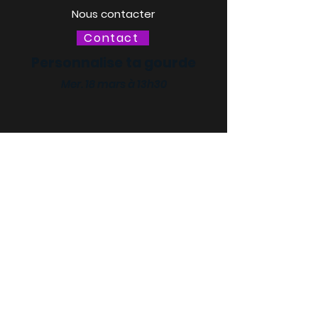
Nous contacter
Contact
Personnalise ta gourde
Mer. 18 mars à 13h30
LACQ ODYSSÉE / SCIENCE
ODYSSÉE
CENTRES DE CULTURE
SCIENTIFIQUE, TECHNIQUE ET
INDUSTRIELLE (CCSTI) DES
PYRÉNÉES-ATLANTIQUES ET
DES LANDES
Le MI[X], Maison