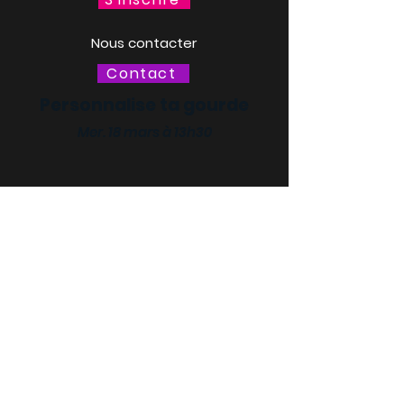
Nous contacter
Contact
Personnalise ta gourde
Mer. 18 mars à 13h30
LACQ ODYSSÉE / SCIENCE
ODYSSÉE
CENTRES DE CULTURE
SCIENTIFIQUE, TECHNIQUE ET
INDUSTRIELLE (CCSTI) DES
PYRÉNÉES-ATLANTIQUES ET
DES LANDES
Le MI[X], Maison