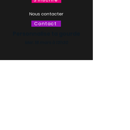
Nous contacter
Contact
Personnalise ta gourde
Mer. 18 mars à 13h30
LACQ ODYSSÉE / SCIENCE
ODYSSÉE
CENTRES DE CULTURE
SCIENTIFIQUE, TECHNIQUE ET
INDUSTRIELLE (CCSTI) DES
PYRÉNÉES-ATLANTIQUES ET
DES LANDES
Le MI[X], Maison