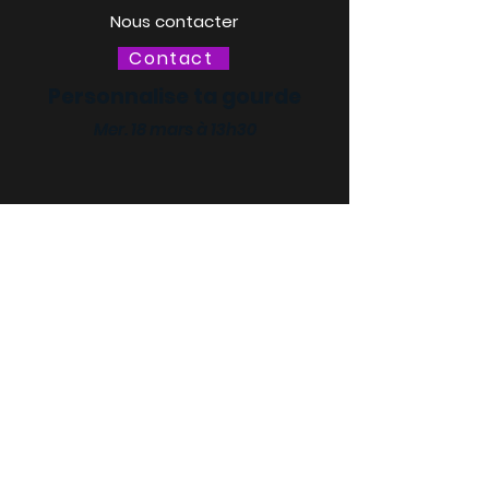
Nous contacter
Contact
Personnalise ta gourde
Mer. 18 mars à 13h30
LACQ ODYSSÉE / SCIENCE
ODYSSÉE
CENTRES DE CULTURE
SCIENTIFIQUE, TECHNIQUE ET
INDUSTRIELLE (CCSTI) DES
PYRÉNÉES-ATLANTIQUES ET
DES LANDES
Le MI[X], Maison