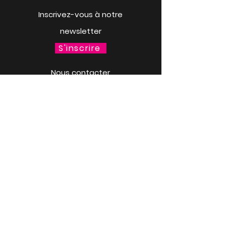
Inscrivez-vous à notre
newsletter
S'inscrire
Nous contacter
Contact
Personnalise ta gourde
Mer. 18 mars à 13h30
LACQ ODYSSÉE / SCIENCE
ODYSSÉE
CENTRES DE CULTURE
SCIENTIFIQUE, TECHNIQUE ET
INDUSTRIELLE (CCSTI) DES
PYRÉNÉES-ATLANTIQUES ET