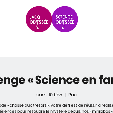
Scolaires & Groupes
Grands Évèneme
enge « Science en fam
sam. 10 févr.
  |  
Pau
de « chasse aux trésors », votre défi est de réussir à réalis
ériences pour résoudre le mystère depuis nos « minilabos ».