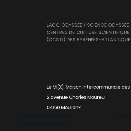
LACQ ODYSSÉE / SCIENCE ODYSSÉE
CENTRES DE CULTURE SCIENTIFIQUE,
(CCSTI) DES PYRÉNÉES-ATLANTIQUE
Le MI[X], Maison intercommunale des 
2 avenue Charles Moureu
64150 Mourenx
Crée des boucles
Fabr
d'oreilles en bois
alise ta gourde