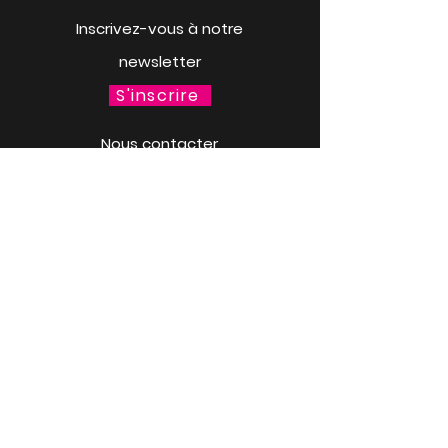
Inscrivez-vous à notre
newsletter
S'inscrire
Nous contacter
Contact
Personnalise ta gourde
Mer. 18 mars à 13h30
LACQ ODYSSÉE / SCIENCE
ODYSSÉE
CENTRES DE CULTURE
SCIENTIFIQUE, TECHNIQUE ET
INDUSTRIELLE (CCSTI) DES
PYRÉNÉES-ATLANTIQUES ET