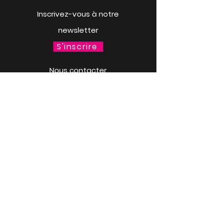
Inscrivez-vous à notre
newsletter
S'inscrire
Nous contacter
Contact
Personnalise ta gourde
Mer. 18 mars à 13h30
LACQ ODYSSÉE / SCIENCE
ODYSSÉE
CENTRES DE CULTURE
SCIENTIFIQUE, TECHNIQUE ET
INDUSTRIELLE (CCSTI) DES
PYRÉNÉES-ATLANTIQUES ET