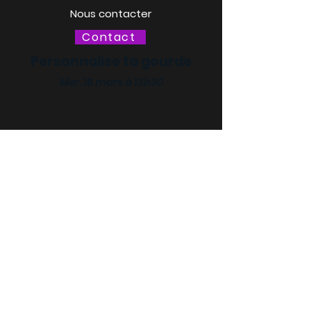
Nous contacter
Contact
Personnalise ta gourde
Mer. 18 mars à 13h30
LACQ ODYSSÉE / SCIENCE
ODYSSÉE
CENTRES DE CULTURE
SCIENTIFIQUE, TECHNIQUE ET
INDUSTRIELLE (CCSTI) DES
PYRÉNÉES-ATLANTIQUES ET
DES LANDES
Le MI[X], Maison