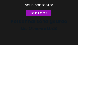
Nous contacter
Contact
Personnalise ta gourde
Mer. 18 mars à 13h30
LACQ ODYSSÉE / SCIENCE
ODYSSÉE
CENTRES DE CULTURE
SCIENTIFIQUE, TECHNIQUE ET
INDUSTRIELLE (CCSTI) DES
PYRÉNÉES-ATLANTIQUES ET
DES LANDES
Le MI[X], Maison