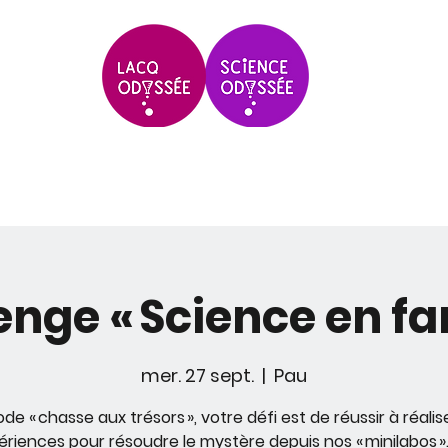
Scolaires & Groupes
Grands Évèneme
enge « Science en fam
mer. 27 sept.
  |  
Pau
de « chasse aux trésors », votre défi est de réussir à réalis
ériences pour résoudre le mystère depuis nos « minilabos ».