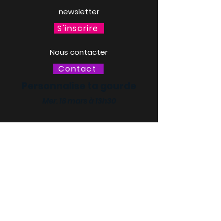
newsletter
S'inscrire
Nous contacter
Contact
Personnalise ta gourde
Mer. 18 mars à 13h30
LACQ ODYSSÉE / SCIENCE
ODYSSÉE
CENTRES DE CULTURE
SCIENTIFIQUE, TECHNIQUE ET
INDUSTRIELLE (CCSTI) DES
PYRÉNÉES-ATLANTIQUES ET
DES LANDES