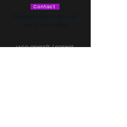
Contact
Personnalise ta gourde
Mer. 18 mars à 13h30
LACQ ODYSSÉE / SCIENCE
ODYSSÉE
CENTRES DE CULTURE
SCIENTIFIQUE, TECHNIQUE ET
INDUSTRIELLE (CCSTI) DES
PYRÉNÉES-ATLANTIQUES ET
DES LANDES
Le MI[X], Maison
intercommunale des