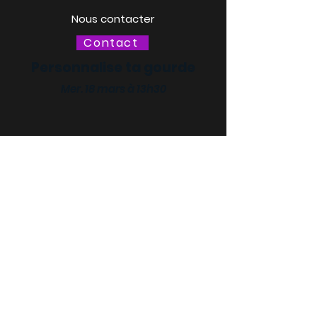
Nous contacter
Contact
Personnalise ta gourde
Mer. 18 mars à 13h30
LACQ ODYSSÉE / SCIENCE
ODYSSÉE
CENTRES DE CULTURE
SCIENTIFIQUE, TECHNIQUE ET
INDUSTRIELLE (CCSTI) DES
PYRÉNÉES-ATLANTIQUES ET
DES LANDES
Le MI[X], Maison