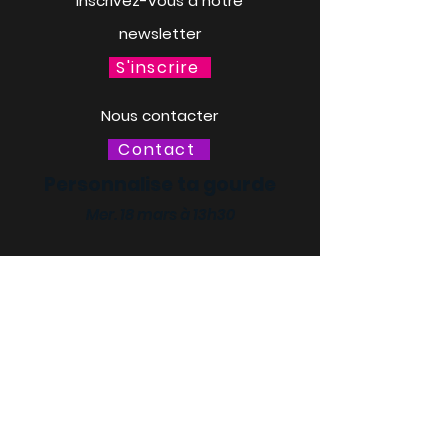
Inscrivez-vous à notre
newsletter
S'inscrire
Nous contacter
Contact
Personnalise ta gourde
Mer. 18 mars à 13h30
LACQ ODYSSÉE / SCIENCE
ODYSSÉE
CENTRES DE CULTURE
SCIENTIFIQUE, TECHNIQUE ET
INDUSTRIELLE (CCSTI) DES
PYRÉNÉES-ATLANTIQUES ET
DES LANDES