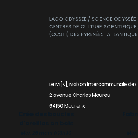
LACQ ODYSSÉE / SCIENCE ODYSSÉE
CENTRES DE CULTURE SCIENTIFIQUE,
(CCSTI) DES PYRÉNÉES-ATLANTIQUE
Le MI[X], Maison intercommunale des 
2 avenue Charles Moureu
64150 Mourenx
Crée des boucles
Fabr
d'oreilles en bois
alise ta gourde
Mer. 25 mars à 13h30
Mer.
 18 mars à 13h30