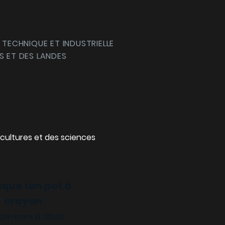
 TECHNIQUE ET INDUSTRIELLE
S ET DES LANDES
cultures et des sciences
ique ton pot à
crayon
 25 mars à 13h30