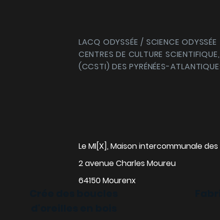
LACQ ODYSSÉE / SCIENCE ODYSSÉE
CENTRES DE CULTURE SCIENTIFIQUE,
(CCSTI) DES PYRÉNÉES-ATLANTIQUE
Le MI[X], Maison intercommunale des 
2 avenue Charles Moureu
64150 Mourenx
Crée des boucles
Fabr
d'oreilles en bois
alise ta gourde