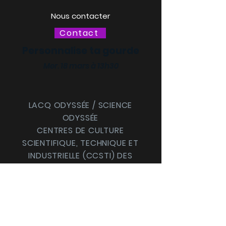
Nous contacter
Contact
Personnalise ta gourde
Mer. 18 mars à 13h30
LACQ ODYSSÉE / SCIENCE
ODYSSÉE
CENTRES DE CULTURE
SCIENTIFIQUE, TECHNIQUE ET
INDUSTRIELLE (CCSTI) DES
PYRÉNÉES-ATLANTIQUES ET
DES LANDES
Le MI[X], Maison