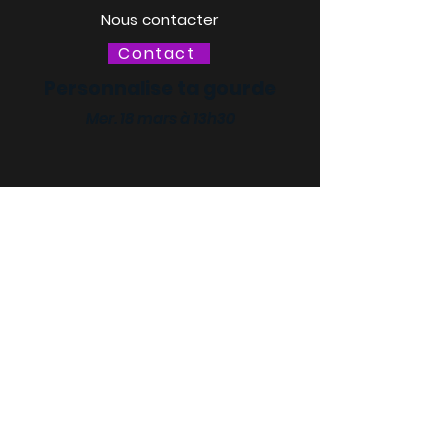
Nous contacter
Contact
Personnalise ta gourde
Mer. 18 mars à 13h30
LACQ ODYSSÉE / SCIENCE
ODYSSÉE
CENTRES DE CULTURE
SCIENTIFIQUE, TECHNIQUE ET
INDUSTRIELLE (CCSTI) DES
PYRÉNÉES-ATLANTIQUES ET
DES LANDES
Le MI[X], Maison