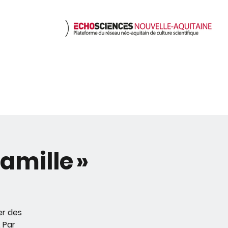
nts
Ressources
Nous c
amille »
er des
 Par