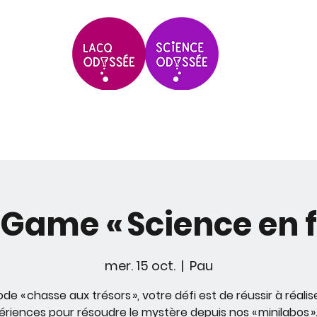
Scolaires & Groupes
Grands Évèneme
Game « Science en f
mer. 15 oct.
  |  
Pau
de « chasse aux trésors », votre défi est de réussir à réalis
ériences pour résoudre le mystère depuis nos « minilabos ».