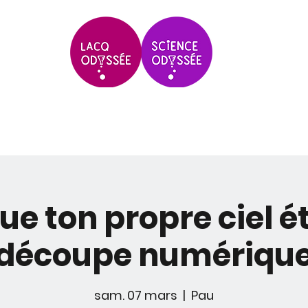
Scolaires & Groupes
Grands Évèneme
ue ton propre ciel ét
découpe numériqu
sam. 07 mars
  |  
Pau