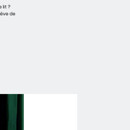
lit ?
rêve de