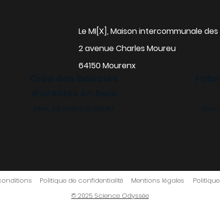
Le MI[X], Maison intercommunale des 
2 avenue Charles Moureu
64150 Mourenx
Crée des boucles
Fabr
d'oreilles en bois
alise ta gourde
Mer. 25 mars à 13h30
Mer.
 18 mars à 13h30
conditions
Politique de confidentialité
Mentions légales
Politiqu
© 2025 Science Odyssée