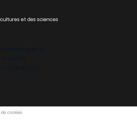
cultures et des sciences
ique ton pot à
crayon
 25 mars à 13h30
e de cookies