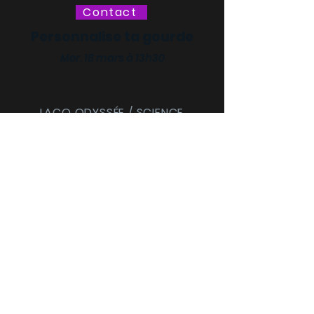
Contact
Personnalise ta gourde
Mer. 18 mars à 13h30
LACQ ODYSSÉE / SCIENCE
ODYSSÉE
CENTRES DE CULTURE
SCIENTIFIQUE, TECHNIQUE ET
INDUSTRIELLE (CCSTI) DES
PYRÉNÉES-ATLANTIQUES ET
DES LANDES
Le MI[X], Maison
intercommunale des