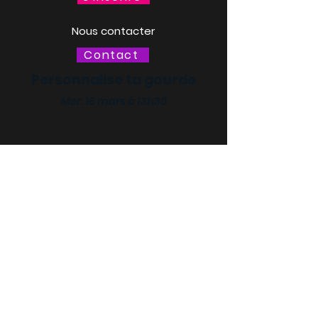
Nous contacter
Contact
Personnalise ta gourde
Mer. 18 mars à 13h30
LACQ ODYSSÉE / SCIENCE
ODYSSÉE
CENTRES DE CULTURE
SCIENTIFIQUE, TECHNIQUE ET
INDUSTRIELLE (CCSTI) DES
PYRÉNÉES-ATLANTIQUES ET
DES LANDES
Le MI[X], Maison