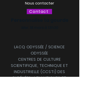
Nous contacter
Contact
Personnalise ta gourde
Mer. 18 mars à 13h30
LACQ ODYSSÉE / SCIENCE
ODYSSÉE
CENTRES DE CULTURE
SCIENTIFIQUE, TECHNIQUE ET
INDUSTRIELLE (CCSTI) DES
PYRÉNÉES-ATLANTIQUES ET
DES LANDES
Le MI[X], Maison
intercommunale des