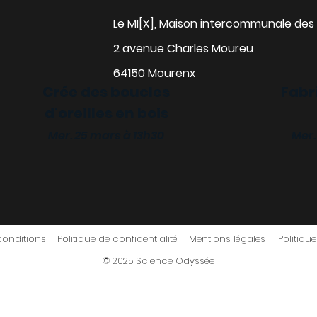
Le MI[X], Maison intercommunale des 
2 avenue Charles Moureu
64150 Mourenx
Crée des boucles
Fabr
d'oreilles en bois
alise ta gourde
Mer. 25 mars à 13h30
Mer.
 18 mars à 13h30
conditions
Politique de confidentialité
Mentions légales
Politiqu
© 2025 Science Odyssée