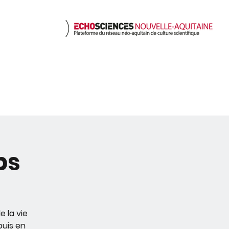
nts
Ressources
Nous c
ps
e la vie
puis en