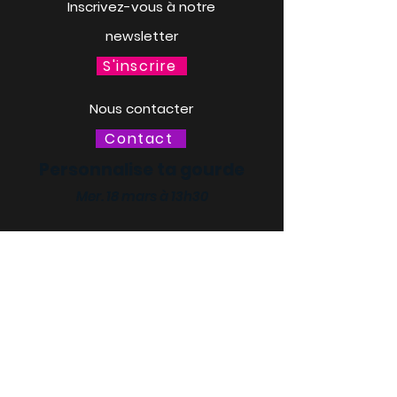
Inscrivez-vous à notre
newsletter
S'inscrire
Nous contacter
Contact
Personnalise ta gourde
Mer. 18 mars à 13h30
LACQ ODYSSÉE / SCIENCE
ODYSSÉE
CENTRES DE CULTURE
SCIENTIFIQUE, TECHNIQUE ET
INDUSTRIELLE (CCSTI) DES
PYRÉNÉES-ATLANTIQUES ET