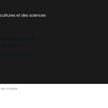
cultures et des sciences
ique ton pot à
crayon
 25 mars à 13h30
e de cookies