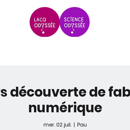
Scolaires & Groupes
Grands Évèneme
s découverte de fab
numérique
mer. 02 juil.
  |  
Pau