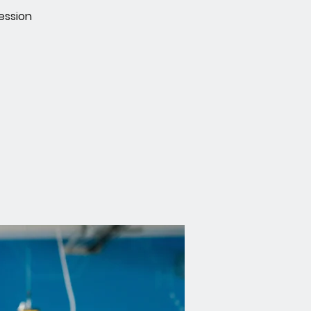
ession
!