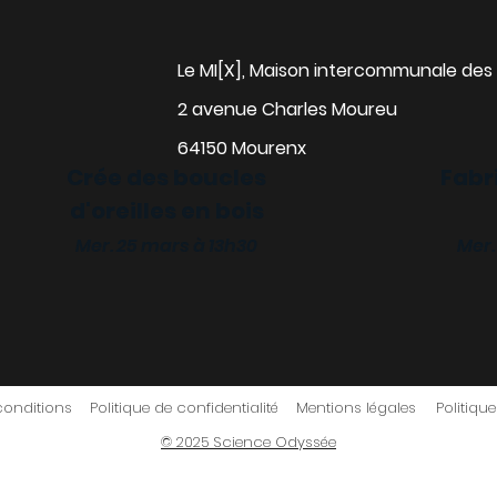
Le MI[X], Maison intercommunale des 
2 avenue Charles Moureu
64150 Mourenx
Crée des boucles
Fabr
d'oreilles en bois
alise ta gourde
Mer. 25 mars à 13h30
Mer.
 18 mars à 13h30
conditions
Politique de confidentialité
Mentions légales
Politiqu
© 2025 Science Odyssée