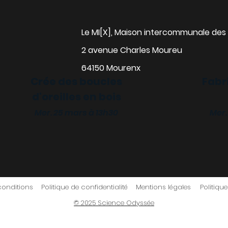
Le MI[X], Maison intercommunale des 
2 avenue Charles Moureu
64150 Mourenx
Crée des boucles
Fabr
d'oreilles en bois
alise ta gourde
Mer. 25 mars à 13h30
Mer.
 18 mars à 13h30
conditions
Politique de confidentialité
Mentions légales
Politiqu
© 2025 Science Odyssée