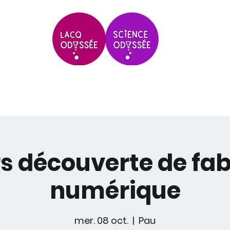
Scolaires & Groupes
Grands Évèneme
s découverte de fab
numérique
mer. 08 oct.
  |  
Pau