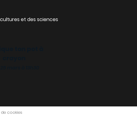
cultures et des sciences
ique ton pot à
crayon
 25 mars à 13h30
e de cookies