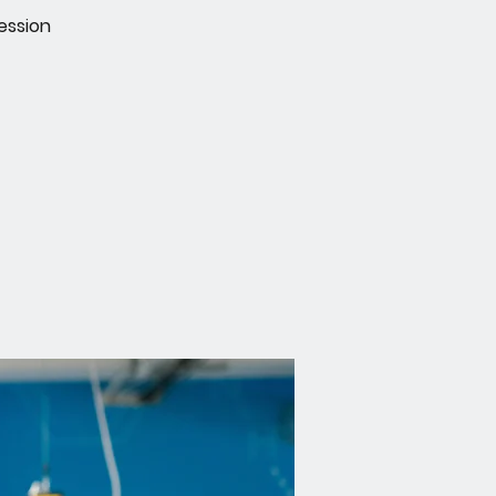
ession
!