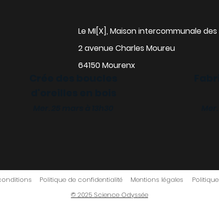
Le MI[X], Maison intercommunale des 
2 avenue Charles Moureu
64150 Mourenx
Crée des boucles
Fabr
d'oreilles en bois
alise ta gourde
Mer. 25 mars à 13h30
Mer.
 18 mars à 13h30
conditions
Politique de confidentialité
Mentions légales
Politiqu
© 2025 Science Odyssée