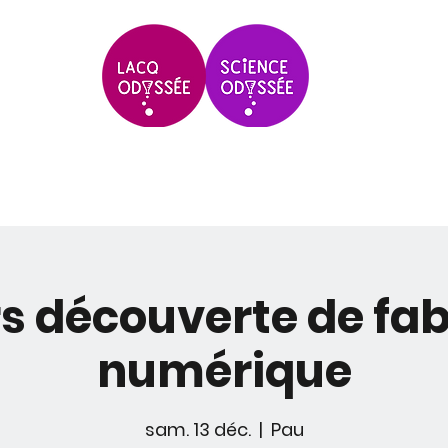
Scolaires & Groupes
Grands Évèneme
s découverte de fab
numérique
sam. 13 déc.
  |  
Pau