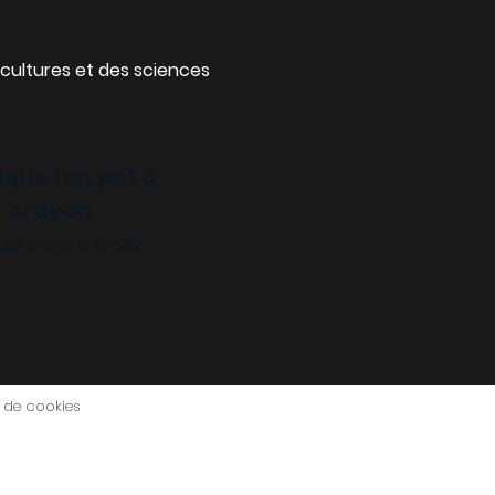
cultures et des sciences
ique ton pot à
crayon
 25 mars à 13h30
e de cookies