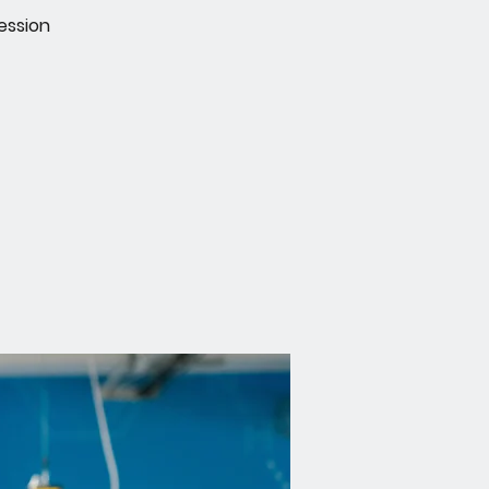
ession
!