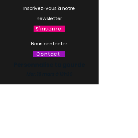
Inscrivez-vous à notre
newsletter
S'inscrire
Nous contacter
Contact
Personnalise ta gourde
Mer. 18 mars à 13h30
LACQ ODYSSÉE / SCIENCE
ODYSSÉE
CENTRES DE CULTURE
SCIENTIFIQUE, TECHNIQUE ET
INDUSTRIELLE (CCSTI) DES
PYRÉNÉES-ATLANTIQUES ET