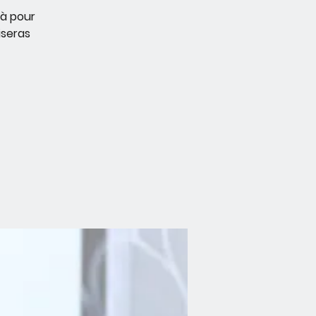
là pour
iseras