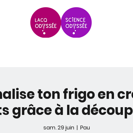
Scolaires & Groupes
Grands Évèneme
lise ton frigo en c
 grâce à la découpe
sam. 29 juin
  |  
Pau