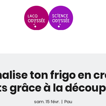
Scolaires & Groupes
Grands Évèneme
lise ton frigo en c
 grâce à la découpe
sam. 15 févr.
  |  
Pau