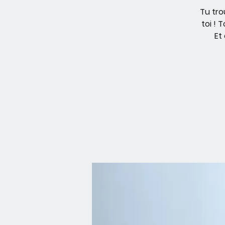
Tu tro
toi ! 
Et