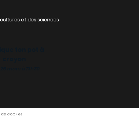
cultures et des sciences
ique ton pot à
crayon
 25 mars à 13h30
e de cookies