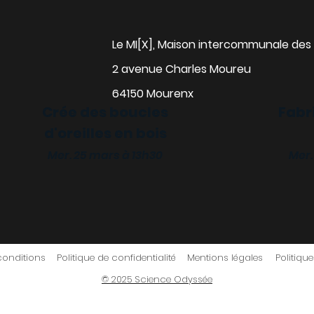
Le MI[X], Maison intercommunale des 
2 avenue Charles Moureu
64150 Mourenx
Crée des boucles
Fabr
d'oreilles en bois
alise ta gourde
Mer. 25 mars à 13h30
Mer.
 18 mars à 13h30
conditions
Politique de confidentialité
Mentions légales
Politiqu
© 2025 Science Odyssée