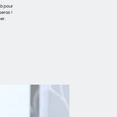
là pour
seras !
er.