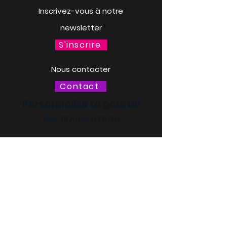
Inscrivez-vous à notre
newsletter
S'inscrire
Nous contacter
Contact
Personnalise ta gourde
Mer. 18 mars à 13h30
LACQ ODYSSÉE / SCIENCE
ODYSSÉE
CENTRES DE CULTURE
SCIENTIFIQUE, TECHNIQUE ET
INDUSTRIELLE (CCSTI) DES
PYRÉNÉES-ATLANTIQUES ET