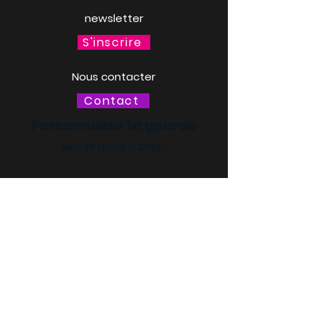
newsletter
S'inscrire
Nous contacter
Contact
Personnalise ta gourde
Mer. 18 mars à 13h30
LACQ ODYSSÉE / SCIENCE
ODYSSÉE
CENTRES DE CULTURE
SCIENTIFIQUE, TECHNIQUE ET
INDUSTRIELLE (CCSTI) DES
PYRÉNÉES-ATLANTIQUES ET
DES LANDES