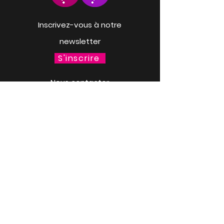
Inscrivez-vous à notre
newsletter
S'inscrire
Nous contacter
Contact
Personnalise ta gourde
Mer. 18 mars à 13h30
LACQ ODYSSÉE / SCIENCE
ODYSSÉE
CENTRES DE CULTURE
SCIENTIFIQUE, TECHNIQUE ET
INDUSTRIELLE (CCSTI) DES