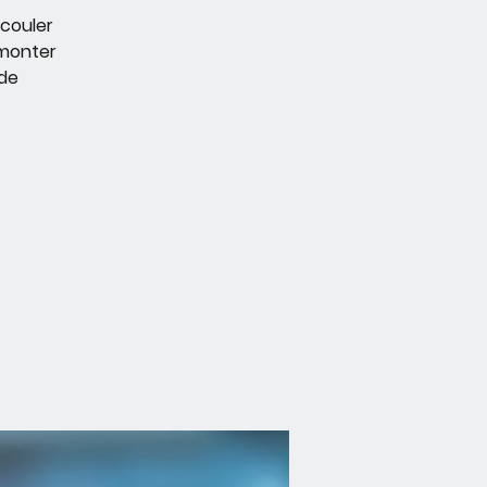
écouler
 monter
 de