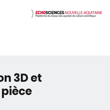
nts
Ressources
Nous c
on 3D et
 pièce